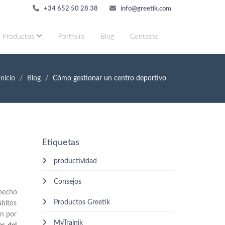
+34 652 50 28 38
info@greetik.com
Productos
Portfolio
Blog
Contacto
Inicio
Blog
Cómo gestionar un centro deportivo
Etiquetas
productividad
Consejos
hecho
Productos Greetik
ábitos
ón por
MyTrainik