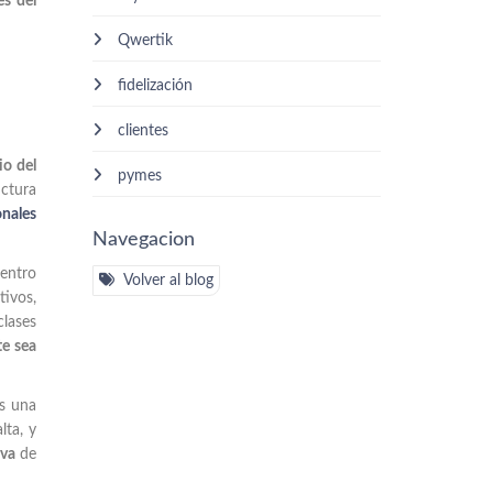
es del
Qwertik
fidelización
clientes
io del
pymes
uctura
onales
Navegacion
centro
Volver al blog
tivos,
clases
te sea
es una
lta, y
iva
de