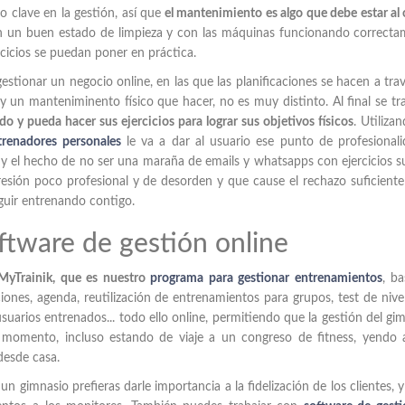
 clave en la gestión, así que
el mantenimiento es algo que debe estar al
en un buen estado de limpieza y con las máquinas funcionando correct
rcicios se puedan poner en práctica.
stionar un negocio online, en las que las planificaciones se hacen a tra
y un manteniminento físico que hacer, no es muy distinto. Al final se tr
do y pueda hacer sus ejercicios para lograr sus objetivos físicos
. Utiliza
trenadores personales
le va a dar al usuario ese punto de profesional
, y el hecho de no ser una maraña de emails y whatsapps con ejercicios s
sión poco profesional y de desorden y que cause el rechazo suficiente
eguir entrenando contigo.
oftware de gestión online
MyTrainik, que es nuestro
programa para gestionar entrenamientos
, b
aciones, agenda, reutilización de entrenamientos para grupos, test de nive
uarios entrenados... todo ello online, permitiendo que la gestión del gi
 momento, incluso estando de viaje a un congreso de fitness, yendo 
esde casa.
n gimnasio prefieras darle importancia a la fidelización de los clientes, y