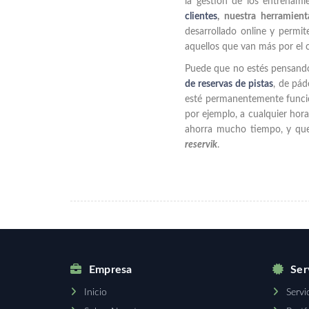
la gestión de los entrenam
clientes
, nuestra herramient
desarrollado online y permit
aquellos que van más por el c
Puede que no estés pensando 
de reservas de pistas
, de pád
esté permanentemente funcion
por ejemplo, a cualquier hora
ahorra mucho tiempo, y que
reservik
.
Empresa
Serv
Inicio
Servi