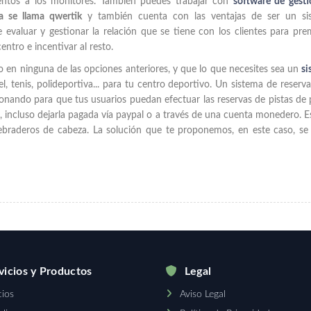
ientos a los monitores. También puedes trabajar con
software de gest
a se llama qwertik
y también cuenta con las ventajas de ser un si
e evaluar y gestionar la relación que se tiene con los clientes para pre
entro e incentivar al resto.
en ninguna de las opciones anteriores, y que lo que necesites sea un
si
el, tenis, polideportiva... para tu centro deportivo. Un sistema de reserv
ando para que tus usuarios puedan efectuar las reservas de pistas de 
, incluso dejarla pagada vía paypal o a través de una cuenta monedero. E
braderos de cabeza. La solución que te proponemos, en este caso, se
icios y Productos
Legal
cios
Aviso Legal