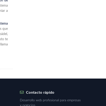
ión de
stema
miar a
stema
as que
pádel,
sto te
 llama
Contacto rápido
Desarrollo web profesional para empresas
y negocios.