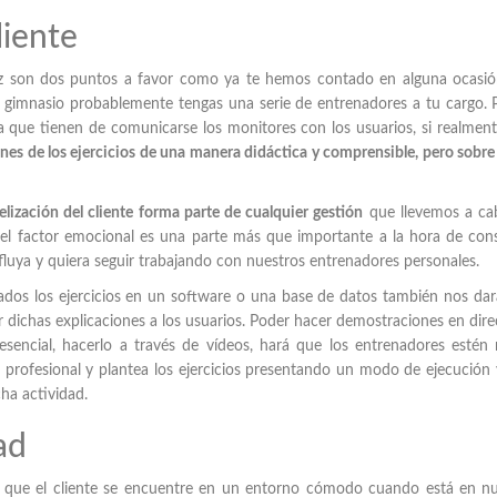
liente
ez son dos puntos a favor como ya te hemos contado en alguna ocasió
n gimnasio probablemente tengas una serie de entrenadores a tu cargo. 
a que tienen de comunicarse los monitores con los usuarios, si realmen
nes de los ejercicios de una manera didáctica y comprensible, pero sobre
elización del cliente forma parte de cualquier gestión
que llevemos a ca
 el factor emocional es una parte más que importante a la hora de con
e fluya y quiera seguir trabajando con nuestros entrenadores personales.
ados los ejercicios en un software o una base de datos también nos da
ar dichas explicaciones a los usuarios. Poder hacer demostraciones en dire
esencial, hacerlo a través de vídeos, hará que los entrenadores estén
Sé profesional y plantea los ejercicios presentando un modo de ejecución
cha actividad.
ad
y que el cliente se encuentre en un entorno cómodo cuando está en n