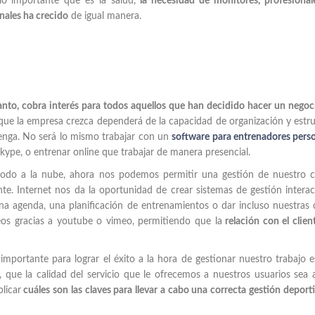
o importante que es la salud,
la necesidad de monitores, profesional
nales ha crecido
de igual manera.
tanto, cobra interés para todos aquellos que han decidido hacer un negoc
 que la empresa crezca dependerá de la capacidad de organización y estr
tenga. No será lo mismo trabajar con un
software para entrenadores pers
kype, o entrenar online que trabajar de manera presencial.
 todo a la nube, ahora nos podemos permitir una gestión de nuestro 
e. Internet nos da la oportunidad de crear sistemas de gestión interac
a agenda, una planificación de entrenamientos o dar incluso nuestras 
eos gracias a youtube o vimeo, permitiendo que la
relación con el clien
.
mportante para lograr el éxito a la hora de gestionar nuestro trabajo 
, que la calidad del servicio que le ofrecemos a nuestros usuarios sea a
licar
cuáles son las claves para llevar a cabo una correcta gestión deport