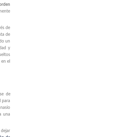
 orden
amente
vés de
ata de
ndo un
idad y
ueltos
 en el
ase de
l para
mnasio
a una
 dejar