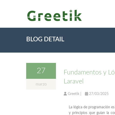
BLOG DETAIL
27
Fundamentos y Lóg
Laravel
marzo
Greetik
|
27/03/2025
La lógica de programación es 
y principios que guían la co