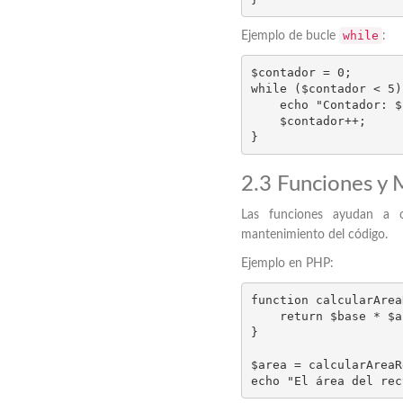
while
Ejemplo de bucle
:
$contador = 0;

while ($contador < 5) 
    echo "Contador: $contador\n";

    $contador++;

}
2.3 Funciones y 
Las funciones ayudan a or
mantenimiento del código.
Ejemplo en PHP:
function calcularArea
    return $base * $altura;

}

$area = calcularAreaR
echo "El área del rec