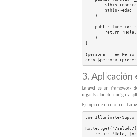
        $this->nombre = $nombre;

        $this->edad = $edad;

    }

    public function presentar() {

        return "Hola, mi nombre es $this->nombre y tengo $this->edad años.";

    }

}

$persona = new Person
echo $persona->presen
3. Aplicación
Laravel es un framework de
organización del código y ap
Ejemplo de una ruta en Larav
use Illuminate\Suppor
Route::get('/saludo/{
    return "Hola, $nombre";
