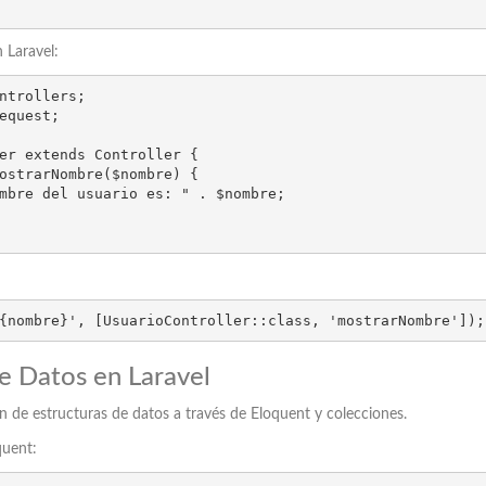
 Laravel:
ntrollers;

equest;

er extends Controller {

{nombre}', [UsuarioController::class, 'mostrarNombre']);
de Datos en Laravel
ión de estructuras de datos a través de Eloquent y colecciones.
quent: