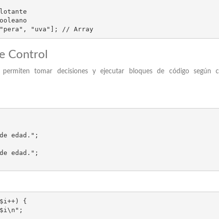
lotante

ooleano

"pera", "uva"]; // Array
de Control
l permiten tomar decisiones y ejecutar bloques de código según ci
$i++) {
