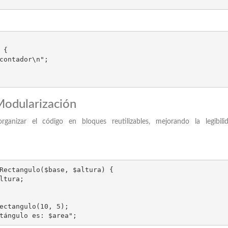
{

Modularización
ganizar el código en bloques reutilizables, mejorando la legibili
Rectangulo($base, $altura) {

ectangulo(10, 5);

tángulo es: $area";