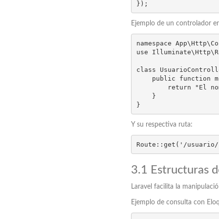
});
Ejemplo de un controlador en
namespace App\Http\Co
use Illuminate\Http\R
class UsuarioControll
    public function mostrarNombre($nombre) {

        return "El nombre del usuario es: " . $nombre;

    }

}
Y su respectiva ruta:
Route::get('/usuario/
3.1 Estructuras 
Laravel facilita la manipulac
Ejemplo de consulta con Elo