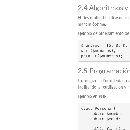
2.4 Algoritmos y
El desarrollo de software re
manera óptima.
Ejemplo de ordenamiento de 
$numeros = [5, 3, 8, 
sort($numeros);

print_r($numeros);
2.5 Programació
La programación orientada a
facilitando la reutilización y
Ejemplo en PHP:
class Persona {

    public $nombre;

    public $edad;

    public function __construct($nombre, $edad) {
