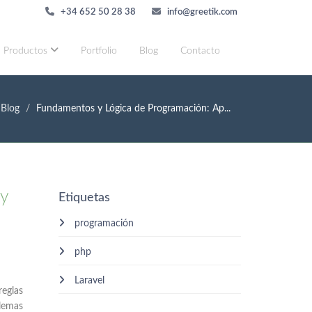
+34 652 50 28 38
info@greetik.com
Productos
Portfolio
Blog
Contacto
Blog
Fundamentos y Lógica de Programación: Ap...
 y
Etiquetas
programación
php
Laravel
reglas
blemas