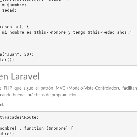
a("Juan", 30);

tar();
 en Laravel
 PHP que sigue el patrón MVC (Modelo-Vista-Controlador), facilitan
licando buenas prácticas de programación.
el:
t\Facades\Route;

nombre}', function ($nombre) {
