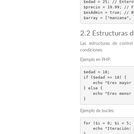
$edad = 25; // Entero

$precio = 19.99; // F
$esAdmin = true; // B
$array = ["manzana", 
2.2 Estructuras 
Las estructuras de contro
condiciones.
Ejemplo en PHP:
$edad = 18;

if ($edad >= 18) {

    echo "Eres mayor de edad.";

} else {

    echo "Eres menor de edad.";

}
Ejemplo de bucles:
for ($i = 0; $i < 5; 
    echo "Iteración: $i\n";

}